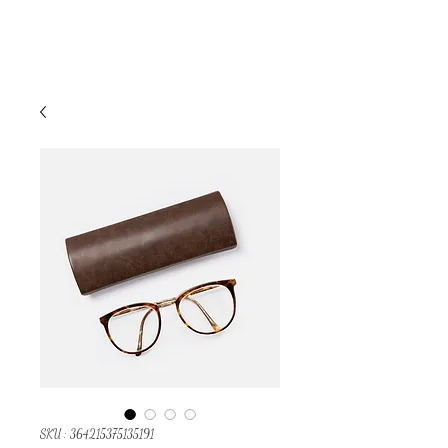
Eclipse
SKU : 364215375135191